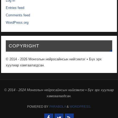
Log in
Entries feed
Comments feed
WordPress.org
COPYRIGHT
© 2014 - 2026 Монголын нейросайнсын нийгэмлэг • Бүх эрх
хуулиар хамгаалагдсан.
© 2014 - 2024 Монголын нейросайнсын нийгэмлэг • Бүх эрх хуулиар
хамгаалагдсан.
POWERED BY
PARABOLA
&
WORDPRESS.