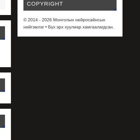
COPYRIGHT
© 2014 - 2026 Монголын нейросайнсын
нийгэмлэг • Бүх эрх хуулиар хамгаалагдсан.